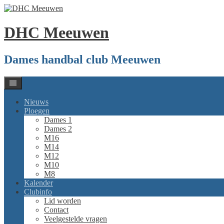
Spring
naar
inhoud
DHC Meeuwen
Dames handbal club Meeuwen
Nieuws
Ploegen
Dames 1
Dames 2
M16
M14
M12
M10
M8
Kalender
Clubinfo
Lid worden
Contact
Veelgestelde vragen