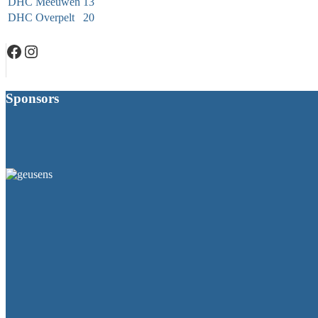
DHC Meeuwen
13
DHC Overpelt
20
Facebook
Instagram
Sponsors