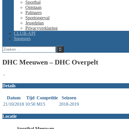
Sporthal
Ontstaan
Palmares
Sportongeval
Jeugdplan
Privacyverklaring
CLUB-API
Sponsors
Zoeken
naar:
DHC Meeuwen – DHC Overpelt
-
Details
Datum
Tijd
Competitie
Seizoen
21/10/2018
10:50
M15
2018-2019
Locatie
Sporthal Meeuwen